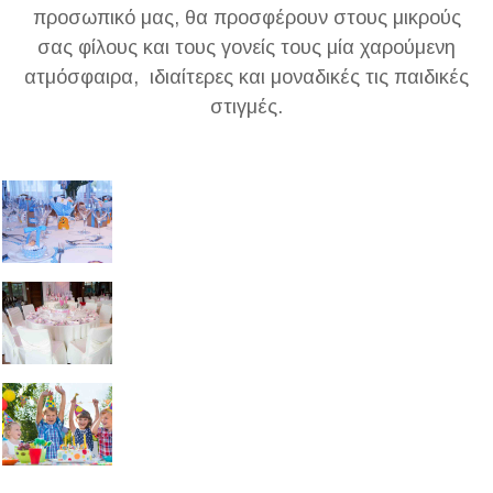
προσωπικό μας, θα προσφέρουν στους μικρούς
σας φίλους και τους γονείς τους μία χαρούμενη
ατμόσφαιρα, ιδιαίτερες και μοναδικές τις παιδικές
στιγμές.