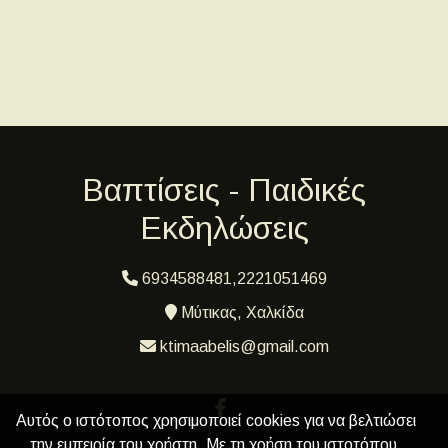
Βαπτίσεις - Παιδικές
Εκδηλώσεις
6934588481,2221051469
Μύτικας, Χαλκίδα
ktimaabelis@gmail.com
Αυτός ο ιστότοπος χρησιμοποιεί cookies για να βελτιώσει
την εμπειρία του χρήστη. Με τη χρήση του ιστοτόπου,