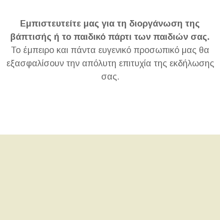
Εμπιστευτείτε μας για τη διοργάνωση της
βάπτισής ή το παιδικό πάρτι των παιδιών σας.
Το έμπειρο και πάντα ευγενικό προσωπικό μας θα
εξασφαλίσουν την απόλυτη επιτυχία της εκδήλωσης
σας.